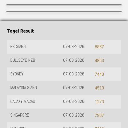
Togel Result
HK SIANG
07-08-2026
8867
BULLSEYE NZB
07-08-2026
4853
SYDNEY
07-08-2026
7440
MALAYSIA SIANG
07-08-2026
4519
GALAXY MACAU
07-08-2026
1273
SINGAPORE
07-08-2026
7907