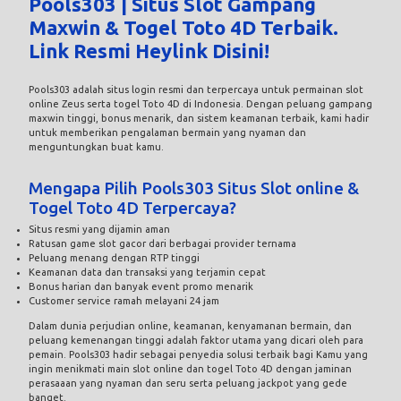
Pools303 | Situs Slot Gampang
Maxwin & Togel Toto 4D Terbaik.
Link Resmi Heylink Disini!
Pools303 adalah situs login resmi dan terpercaya untuk permainan slot
online Zeus serta togel Toto 4D di Indonesia. Dengan peluang gampang
maxwin tinggi, bonus menarik, dan sistem keamanan terbaik, kami hadir
untuk memberikan pengalaman bermain yang nyaman dan
menguntungkan buat kamu.
Mengapa Pilih
Pools303 Situs Slot
online &
Togel Toto 4D Terpercaya?
Situs resmi yang dijamin aman
Ratusan game slot gacor dari berbagai provider ternama
Peluang menang dengan RTP tinggi
Keamanan data dan transaksi yang terjamin cepat
Bonus harian dan banyak event promo menarik
Customer service ramah melayani 24 jam
Dalam dunia perjudian online, keamanan, kenyamanan bermain, dan
peluang kemenangan tinggi adalah faktor utama yang dicari oleh para
pemain. Pools303 hadir sebagai penyedia solusi terbaik bagi Kamu yang
ingin menikmati main
slot
online dan
togel Toto
4D dengan jaminan
perasaaan yang nyaman dan seru serta peluang jackpot yang gede
banget.