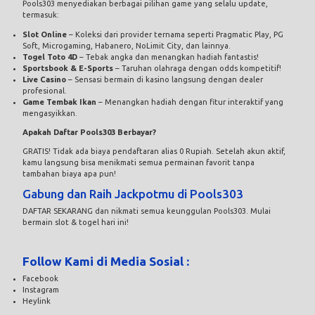
Pools303 menyediakan berbagai pilihan game yang selalu update,
termasuk:
Slot Online
– Koleksi dari provider ternama seperti Pragmatic Play, PG
Soft, Microgaming, Habanero, NoLimit City, dan lainnya.
Togel Toto 4D
– Tebak angka dan menangkan hadiah fantastis!
Sportsbook & E-Sports
– Taruhan olahraga dengan odds kompetitif!
Live Casino
– Sensasi bermain di kasino langsung dengan dealer
profesional.
Game
Tembak Ikan
– Menangkan hadiah dengan fitur interaktif yang
mengasyikkan.
Apakah Daftar Pools303 Berbayar?
GRATIS! Tidak ada biaya pendaftaran alias 0 Rupiah. Setelah akun aktif,
kamu langsung bisa menikmati semua permainan favorit tanpa
tambahan biaya apa pun!
Gabung dan Raih Jackpotmu di Pools303
DAFTAR SEKARANG
dan nikmati semua keunggulan Pools303. Mulai
bermain slot & togel hari ini!
Follow Kami di Media Sosial :
Facebook
Instagram
Heylink