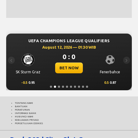
UEFA CHAMPIONS LEAGUE QUALIFIERS
August 12, 2026 — 01:30 WIB
0 : 0
Previous
Next
BET NOW
SK Sturm Graz
Fenerbahce
-0.5
0.95
0.5
0.87
TENTANG KAMI
BANTUAN
PERATURAN
INFORMASI BANK
HUBUNGI KAMI
KEBIJAKAN PRIVASI
PERSETUJUAN COOKIES