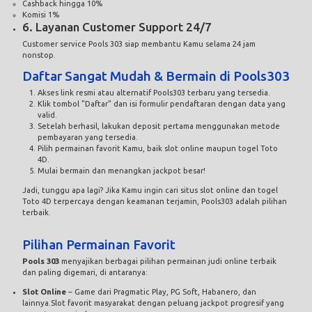
Cashback hingga 10%
Komisi 1%
6. Layanan Customer Support 24/7
Customer service Pools 303 siap membantu Kamu selama 24 jam
nonstop.
Daftar Sangat Mudah & Bermain di Pools303
Akses link resmi atau alternatif Pools303 terbaru yang tersedia.
Klik tombol "
Daftar
" dan isi formulir pendaftaran dengan data yang
valid.
Setelah berhasil, lakukan deposit pertama menggunakan metode
pembayaran yang tersedia.
Pilih permainan favorit Kamu, baik slot online maupun togel Toto
4D.
Mulai bermain dan menangkan jackpot besar!
Jadi, tunggu apa lagi? Jika Kamu ingin cari situs slot online dan togel
Toto 4D terpercaya dengan keamanan terjamin, Pools303 adalah pilihan
terbaik.
Pilihan Permainan Favorit
Pools 303
menyajikan berbagai pilihan permainan judi online terbaik
dan paling digemari, di antaranya:
Slot Online
– Game dari Pragmatic Play, PG Soft, Habanero, dan
lainnya.Slot favorit masyarakat dengan peluang jackpot progresif yang