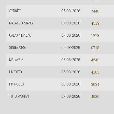
SYDNEY
07-08-2026
7440
MALAYSIA SIANG
07-08-2026
4519
GALAXY MACAU
07-08-2026
1273
SINGAPORE
05-08-2026
0715
MALAYSIA
06-08-2026
4549
HK TOTO
06-08-2026
4103
HK POOLS
06-08-2026
3634
TOTO WUHAN
07-08-2026
4935