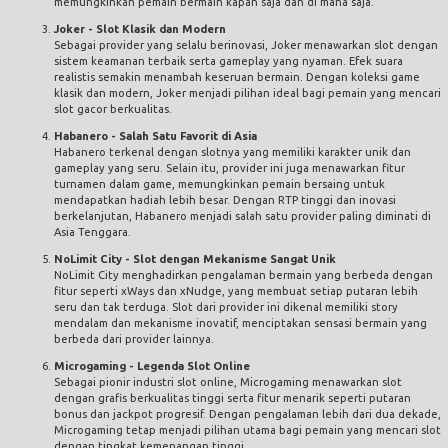
memungkinkan pemain bermain kapan saja dan di mana saja.
Joker - Slot Klasik dan Modern
Sebagai provider yang selalu berinovasi, Joker menawarkan slot dengan
sistem keamanan terbaik serta gameplay yang nyaman. Efek suara
realistis semakin menambah keseruan bermain. Dengan koleksi game
klasik dan modern, Joker menjadi pilihan ideal bagi pemain yang mencari
slot gacor berkualitas.
Habanero - Salah Satu Favorit di Asia
Habanero terkenal dengan slotnya yang memiliki karakter unik dan
gameplay yang seru. Selain itu, provider ini juga menawarkan fitur
turnamen dalam game, memungkinkan pemain bersaing untuk
mendapatkan hadiah lebih besar. Dengan RTP tinggi dan inovasi
berkelanjutan, Habanero menjadi salah satu provider paling diminati di
Asia Tenggara.
NoLimit City - Slot dengan Mekanisme Sangat Unik
NoLimit City menghadirkan pengalaman bermain yang berbeda dengan
fitur seperti xWays dan xNudge, yang membuat setiap putaran lebih
seru dan tak terduga. Slot dari provider ini dikenal memiliki story
mendalam dan mekanisme inovatif, menciptakan sensasi bermain yang
berbeda dari provider lainnya.
Microgaming - Legenda Slot Online
Sebagai pionir industri slot online, Microgaming menawarkan slot
dengan grafis berkualitas tinggi serta fitur menarik seperti putaran
bonus dan jackpot progresif. Dengan pengalaman lebih dari dua dekade,
Microgaming tetap menjadi pilihan utama bagi pemain yang mencari slot
dengan tingkat kemenangan tinggi.