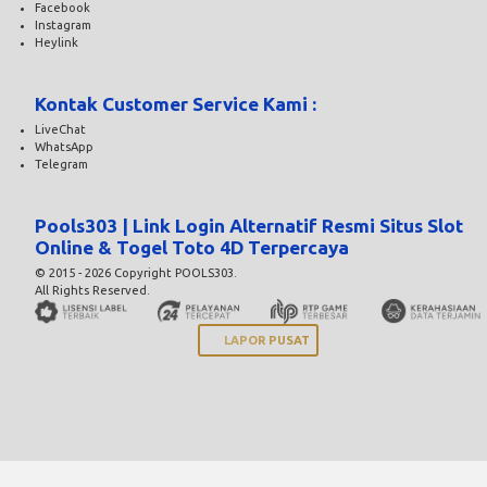
Facebook
Instagram
Heylink
Kontak Customer Service Kami :
LiveChat
WhatsApp
Telegram
Pools303 | Link Login Alternatif Resmi Situs Slot
Online & Togel Toto 4D Terpercaya
© 2015 - 2026 Copyright POOLS303.
All Rights Reserved.
LAPOR PUSAT