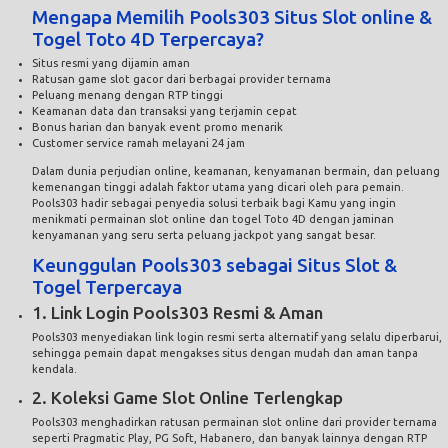
Mengapa Memilih
Pools303 Situs Slot
online &
Togel Toto 4D Terpercaya?
Situs resmi yang dijamin aman
Ratusan game slot gacor dari berbagai provider ternama
Peluang menang dengan RTP tinggi
Keamanan data dan transaksi yang terjamin cepat
Bonus harian dan banyak event promo menarik
Customer service ramah melayani 24 jam
Dalam dunia perjudian online, keamanan, kenyamanan bermain, dan peluang
kemenangan tinggi adalah faktor utama yang dicari oleh para pemain.
Pools303 hadir sebagai penyedia solusi terbaik bagi Kamu yang ingin
menikmati permainan
slot
online dan
togel Toto
4D dengan jaminan
kenyamanan yang seru serta peluang jackpot yang sangat besar.
Keunggulan Pools303 sebagai Situs Slot &
Togel Terpercaya
1. Link Login Pools303 Resmi & Aman
Pools303 menyediakan link login resmi serta alternatif yang selalu diperbarui,
sehingga pemain dapat mengakses situs dengan mudah dan aman tanpa
kendala.
2. Koleksi Game Slot Online Terlengkap
Pools303 menghadirkan ratusan permainan slot online dari provider ternama
seperti Pragmatic Play,
PG Soft
, Habanero, dan banyak lainnya dengan RTP