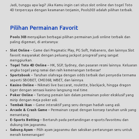
Jadi, tunggu apa lagi? Jika Kamu ingin cari situs slot online dan togel Toto
4D terpercaya dengan keamanan terjamin, Pools303 adalah pilihan terbaik.
Pilihan Permainan Favorit
Pools 303
menyajikan berbagai pilihan permainan judi online terbaik dan
paling digemari, di antaranya:
Slot Online
– Game dari Pragmatic Play, PG Soft, Habanero, dan lainnya.Slot
favorit masyarakat dengan peluang jackpot progresif yang sangat
menggiurkan.
Togel Toto 4D Online
– HK, SGP, Sydney, dan pasaran resmi lainnya. Keluaran
angka togel yang ramai dan raih kemenangan terbesar!
Sportsbook
– Taruhan olahraga dengan odds terbaik dari penyedia ternama
seperti SBOBET, CMD368, WBET, dan lainnya.
Kasino
Online
– Nikmati live baccarat, roulette, blackjack, hingga dragon
tiger dengan sensasi kasino langsung real time.
Poker Online
– Tantang pemain lain dalam permainan poker eksklusif yang
mirip dengan meja poker asli.
Tembak Ikan
– Game interaktif yang seru dengan hadiah uang asli.
Arcade & Crash Game
– Permainan cepat dengan konsep taruhan unik yang
menantang.
E-Sports Betting
– Bertaruh pada pertandingan e-sports favoritmu dan
dukung tim jagoanmu.
Sabung Ayam
– Pilih ayam jagoanmu dan saksikan pertarungan seru untuk
meraih kemenangan!