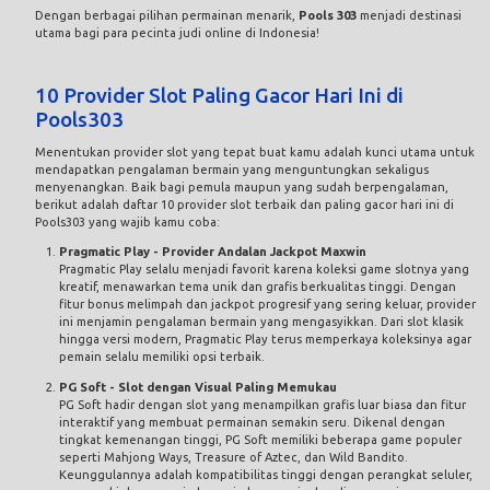
Dengan berbagai pilihan permainan menarik,
Pools 303
menjadi destinasi
utama bagi para pecinta judi online di Indonesia!
10 Provider Slot Paling Gacor Hari Ini di
Pools303
Menentukan provider slot yang tepat buat kamu adalah kunci utama untuk
mendapatkan pengalaman bermain yang menguntungkan sekaligus
menyenangkan. Baik bagi pemula maupun yang sudah berpengalaman,
berikut adalah daftar 10 provider slot terbaik dan paling gacor hari ini di
Pools303 yang wajib kamu coba:
Pragmatic Play
- Provider Andalan Jackpot Maxwin
Pragmatic Play
selalu menjadi favorit karena koleksi game slotnya yang
kreatif, menawarkan tema unik dan grafis berkualitas tinggi. Dengan
fitur bonus melimpah dan jackpot progresif yang sering keluar, provider
ini menjamin pengalaman bermain yang mengasyikkan. Dari slot klasik
hingga versi modern, Pragmatic Play terus memperkaya koleksinya agar
pemain selalu memiliki opsi terbaik.
PG Soft
- Slot dengan Visual Paling Memukau
PG Soft hadir dengan slot yang menampilkan grafis luar biasa dan fitur
interaktif yang membuat permainan semakin seru. Dikenal dengan
tingkat kemenangan tinggi, PG Soft memiliki beberapa game populer
seperti
Mahjong Ways
, Treasure of Aztec, dan Wild Bandito.
Keunggulannya adalah kompatibilitas tinggi dengan perangkat seluler,