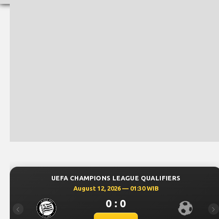
UEFA CHAMPIONS LEAGUE QUALIFIERS
August 12, 2026 — 01:30 WIB
0 : 0
Previous
Ne