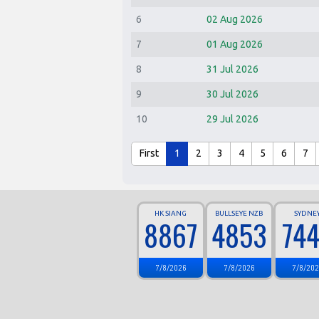
6
02 Aug 2026
7
01 Aug 2026
8
31 Jul 2026
9
30 Jul 2026
10
29 Jul 2026
First
1
2
3
4
5
6
7
HK SIANG
BULLSEYE NZB
SYDNE
8867
4853
74
7/8/2026
7/8/2026
7/8/20