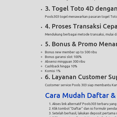
3. Togel Toto 4D dengan
Pools303 togel menawarkan pasaran togel Toto 
4. Proses Transaksi Ce
Mendukung berbagai metode transaksi, mulai dari
5. Bonus & Promo Menar
Bonus new member up to 500 ribu
Bonus garansi slot 100%
Absensi mingguan 300 ribu
Cashback hingga 10%
Komisi 1%
6. Layanan Customer Su
Customer service Pools 303 siap membantu Ka
Cara Mudah Daftar &
Akses link alternatif Pools303 terbaru yang
Klik tombol "
Daftar
" dan isi formulir pend
Setelah berhasil, lakukan deposit perta