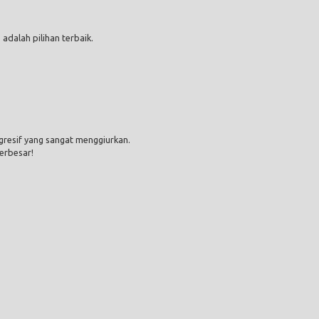
adalah pilihan terbaik.
gresif yang sangat menggiurkan.
erbesar!