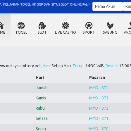
RAN TOGEL HK SGP DAN SITUS SLOT ONLINE PALING GACOR, DEPOSIT RP 10.000 DAN
ME
TOGEL
SLOT
LIVE CASINO
SPORT
SABUNG
ARC
w.malaysialottery.net
, Hari:
Setiap Hari
, Tutup:
14:30 WIB
, Result:
15:00
Hari
Pasaran
Jumat
MYD - 874
Kamis
MYD - 873
Rabu
MYD - 872
Selasa
MYD - 871
Senin
MYD - 870