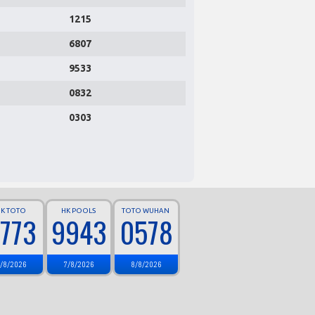
1215
6807
9533
0832
0303
K TOTO
HK POOLS
TOTO WUHAN
773
9943
0578
/8/2026
7/8/2026
8/8/2026