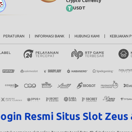
Crypto Currency
USDT
PERATURAN
|
INFORMASI BANK
|
HUBUNGI KAMI
|
KEBIJAKAN P
Login Resmi Situs Slot Zeus