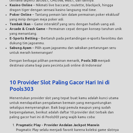
ternama seperti SBOBET, CMD368, WBET, dan lainnya.
Kasino
Online
– Nikmati live baccarat, roulette, blackjack, hingga
dragon tiger dengan sensasi kasino langsung real time.
Poker Online
– Tantang pemain lain dalam permainan poker eksklusif
yang mirip dengan meja poker asli.
Tembak Ikan
– Game interaktif yang seru dengan hadiah uang asli.
Arcade & Crash Game
– Permainan cepat dengan konsep taruhan unik
yang menantang.
E-Sports Betting
– Bertaruh pada pertandingan e-sports favoritmu dan
dukung tim jagoanmu.
Sabung Ayam
– Pilih ayam jagoanmu dan saksikan pertarungan seru
untuk meraih kemenangan!
Dengan berbagai pilihan permainan menarik,
Pools 303
menjadi
destinasi utama bagi para pecinta judi online di Indonesia!
10 Provider Slot Paling Gacor Hari Ini di
Pools303
Menentukan provider slot yang tepat buat kamu adalah kunci utama
untuk mendapatkan pengalaman bermain yang menguntungkan
sekaligus menyenangkan. Baik bagi pemula maupun yang sudah
berpengalaman, berikut adalah daftar 10 provider slot terbaik dan
paling gacor hari ini di Pools303 yang wajib kamu coba:
Pragmatic Play
- Provider Andalan Jackpot Maxwin
Pragmatic Play
selalu menjadi favorit karena koleksi game slotnya