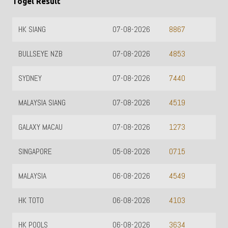
Togel Result
HK SIANG
07-08-2026
8867
BULLSEYE NZB
07-08-2026
4853
SYDNEY
07-08-2026
7440
MALAYSIA SIANG
07-08-2026
4519
GALAXY MACAU
07-08-2026
1273
SINGAPORE
05-08-2026
0715
MALAYSIA
06-08-2026
4549
HK TOTO
06-08-2026
4103
HK POOLS
06-08-2026
3634