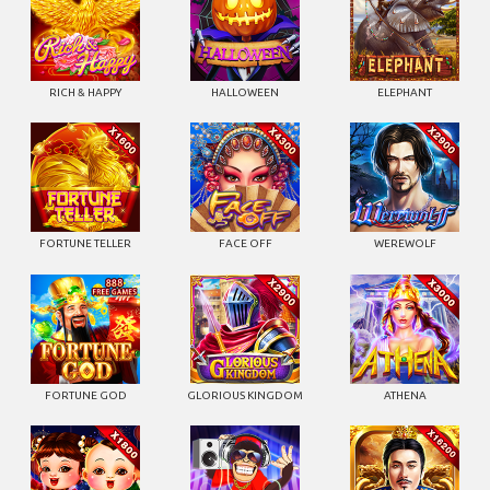
RICH & HAPPY
HALLOWEEN
ELEPHANT
FORTUNE TELLER
FACE OFF
WEREWOLF
FORTUNE GOD
GLORIOUS KINGDOM
ATHENA