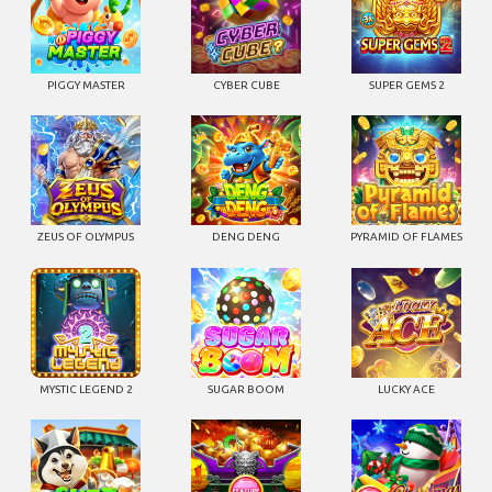
PIGGY MASTER
CYBER CUBE
SUPER GEMS 2
ZEUS OF OLYMPUS
DENG DENG
PYRAMID OF FLAMES
MYSTIC LEGEND 2
SUGAR BOOM
LUCKY ACE