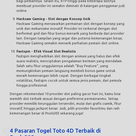
bagi pemainnya. Selain itu, RTP tinggi pada beberapa slotnya
membuat provider ini semakin diminati di kalangan penggemar judi
online.
Hacksaw Gaming - Slot dengan Konsep Unik
Hacksaw Gaming menawarkan permainan slot dengan konsep yang
unik dan mekanisme inovatif. Provider ini terkenal dengan slot
berformat grid dan fitur bonus menarik yang berbeda dari provider
lain. Dengan tampilan yang segar dan potensi kemenangan besar,
Hacksaw Gaming semakin menarik perhatian pemain slot online.
Fastspin - Efek Visual Slot Realistis
Fastspin menghadirkan slot dengan animasi yang halus dan efek
suara realistis, menciptakan pengalaman bermain yang mendalam.
Salah satu fitur unggulannya adalah "Buy Feature", yang
memungkinkan pemain langsung membeli bonus game untuk
meraih kemenangan lebih cepat. Dengan berbagai tingkat
volatilitas, Fastspin cocok untuk semua jenis pemain, dari pemula
hingga profesional.
Dengan rekomendasi 10 provider slot paling gacor hari ini, kamu bisa
memilih slot terbaik sesuai dengan preferensi permainanmu. Setiap
provider memiliki keunggulan tersendiri, mulai dari grafis ciamik, fitur
inovatif, hingga jackpot besar. Jadi, pilih provider favoritmu dan raih
kemenangan besar di Pools303 sekarang juga!
4 Pasaran Togel Toto 4D Terbaik di
Klik!