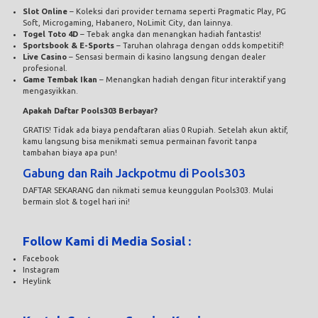
Slot Online
– Koleksi dari provider ternama seperti Pragmatic Play, PG
Soft, Microgaming, Habanero, NoLimit City, dan lainnya.
Togel Toto 4D
– Tebak angka dan menangkan hadiah fantastis!
Sportsbook & E-Sports
– Taruhan olahraga dengan odds kompetitif!
Live Casino
– Sensasi bermain di kasino langsung dengan dealer
profesional.
Game
Tembak Ikan
– Menangkan hadiah dengan fitur interaktif yang
mengasyikkan.
Apakah Daftar Pools303 Berbayar?
GRATIS! Tidak ada biaya pendaftaran alias 0 Rupiah. Setelah akun aktif,
kamu langsung bisa menikmati semua permainan favorit tanpa
tambahan biaya apa pun!
Gabung dan Raih Jackpotmu di Pools303
DAFTAR SEKARANG
dan nikmati semua keunggulan Pools303. Mulai
bermain slot & togel hari ini!
Follow Kami di Media Sosial :
Facebook
Instagram
Heylink