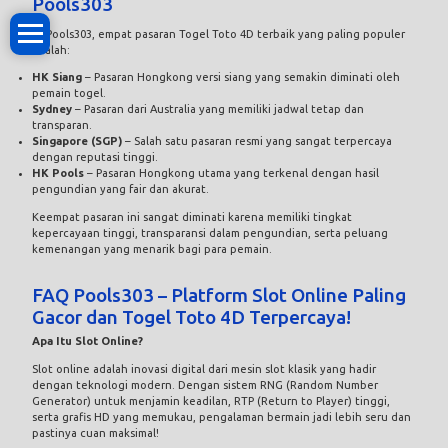
Pools303
Di Pools303, empat pasaran Togel Toto 4D terbaik yang paling populer
adalah:
HK Siang
– Pasaran Hongkong versi siang yang semakin diminati oleh
pemain togel.
Sydney
– Pasaran dari Australia yang memiliki jadwal tetap dan
transparan.
Singapore (
SGP
)
– Salah satu pasaran resmi yang sangat terpercaya
dengan reputasi tinggi.
HK Pools
– Pasaran Hongkong utama yang terkenal dengan hasil
pengundian yang fair dan akurat.
Keempat pasaran ini sangat diminati karena memiliki tingkat
kepercayaan tinggi, transparansi dalam pengundian, serta peluang
kemenangan yang menarik bagi para pemain.
FAQ Pools303 – Platform Slot Online Paling
Gacor dan Togel Toto 4D Terpercaya!
Apa Itu Slot Online?
Slot online adalah inovasi digital dari mesin slot klasik yang hadir
dengan teknologi modern. Dengan sistem RNG (Random Number
Generator) untuk menjamin keadilan, RTP (Return to Player) tinggi,
serta grafis HD yang memukau, pengalaman bermain jadi lebih seru dan
pastinya cuan maksimal!