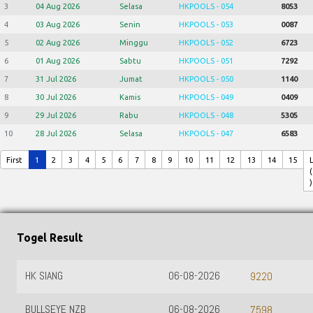
3
04 Aug 2026
Selasa
HKPOOLS - 054
8053
4
03 Aug 2026
Senin
HKPOOLS - 053
0087
5
02 Aug 2026
Minggu
HKPOOLS - 052
6723
6
01 Aug 2026
Sabtu
HKPOOLS - 051
7292
7
31 Jul 2026
Jumat
HKPOOLS - 050
1140
8
30 Jul 2026
Kamis
HKPOOLS - 049
0409
9
29 Jul 2026
Rabu
HKPOOLS - 048
5305
10
28 Jul 2026
Selasa
HKPOOLS - 047
6583
First
1
2
3
4
5
6
7
8
9
10
11
12
13
14
15
(
)
Togel Result
HK SIANG
06-08-2026
9220
BULLSEYE NZB
06-08-2026
7598