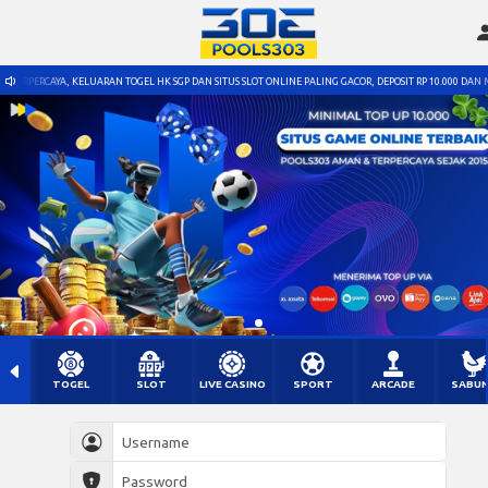
RCAYA, KELUARAN TOGEL HK SGP DAN SITUS SLOT ONLINE PALING GACOR, DEPOSIT RP 10.000 DAN MINIMAL
TOGEL
SLOT
LIVE CASINO
SPORT
ARCADE
SABU