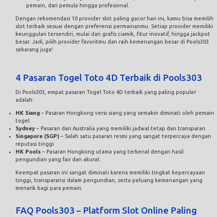
pemain, dari pemula hingga profesional.
Dengan rekomendasi 10 provider slot paling gacor hari ini, kamu bisa memilih
slot terbaik sesuai dengan preferensi permainanmu. Setiap provider memiliki
keunggulan tersendiri, mulai dari grafis ciamik, fitur inovatif, hingga jackpot
besar. Jadi, pilih provider favoritmu dan raih kemenangan besar di Pools303
sekarang juga!
4 Pasaran Togel Toto 4D Terbaik di Pools303
Di Pools303, empat pasaran Togel Toto 4D terbaik yang paling populer
adalah:
HK Siang
– Pasaran Hongkong versi siang yang semakin diminati oleh pemain
togel.
Sydney
– Pasaran dari Australia yang memiliki jadwal tetap dan transparan.
Singapore (
SGP
)
– Salah satu pasaran resmi yang sangat terpercaya dengan
reputasi tinggi.
HK Pools
– Pasaran Hongkong utama yang terkenal dengan hasil
pengundian yang fair dan akurat.
Keempat pasaran ini sangat diminati karena memiliki tingkat kepercayaan
tinggi, transparansi dalam pengundian, serta peluang kemenangan yang
menarik bagi para pemain.
FAQ Pools303 – Platform Slot Online Paling