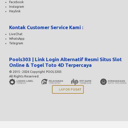
Facebook
Instagram
Heylink
Kontak Customer Service Kami :
LiveChat
WhatsApp
Telegram
Pools303 | Link Login Alternatif Resmi Situs Slot
Online & Togel Toto 4D Terpercaya
© 2015 - 2026 Copyright POOLS303.
All Rights Reserved.
LAPOR PUSAT