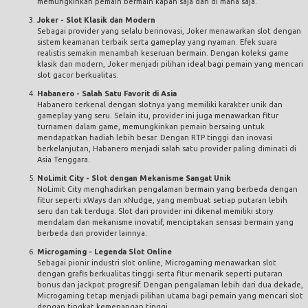
memungkinkan pemain bermain kapan saja dan di mana saja.
Joker - Slot Klasik dan Modern
Sebagai provider yang selalu berinovasi, Joker menawarkan slot dengan
sistem keamanan terbaik serta gameplay yang nyaman. Efek suara
realistis semakin menambah keseruan bermain. Dengan koleksi game
klasik dan modern, Joker menjadi pilihan ideal bagi pemain yang mencari
slot gacor berkualitas.
Habanero - Salah Satu Favorit di Asia
Habanero terkenal dengan slotnya yang memiliki karakter unik dan
gameplay yang seru. Selain itu, provider ini juga menawarkan fitur
turnamen dalam game, memungkinkan pemain bersaing untuk
mendapatkan hadiah lebih besar. Dengan RTP tinggi dan inovasi
berkelanjutan, Habanero menjadi salah satu provider paling diminati di
Asia Tenggara.
NoLimit City - Slot dengan Mekanisme Sangat Unik
NoLimit City menghadirkan pengalaman bermain yang berbeda dengan
fitur seperti xWays dan xNudge, yang membuat setiap putaran lebih
seru dan tak terduga. Slot dari provider ini dikenal memiliki story
mendalam dan mekanisme inovatif, menciptakan sensasi bermain yang
berbeda dari provider lainnya.
Microgaming - Legenda Slot Online
Sebagai pionir industri slot online, Microgaming menawarkan slot
dengan grafis berkualitas tinggi serta fitur menarik seperti putaran
bonus dan jackpot progresif. Dengan pengalaman lebih dari dua dekade,
Microgaming tetap menjadi pilihan utama bagi pemain yang mencari slot
dengan tingkat kemenangan tinggi.