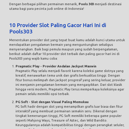
Dengan berbagai pilihan permainan menarik,
Pools 303
menjadi destinasi
utama bagi para pecinta judi online di Indonesia!
10 Provider Slot Paling Gacor Hari Ini di
Pools303
Menentukan provider slot yang tepat buat kamu adalah kunci utama untuk
mendapatkan pengalaman bermain yang menguntungkan sekaligus
menyenangkan. Baik bagi pemula maupun yang sudah berpengalaman,
berikut adalah daftar 10 provider slot terbaik dan paling gacor hari ini di
Pools303 yang wajib kamu coba:
Pragmatic Play
- Provider Andalan Jackpot Maxwin
Pragmatic Play
selalu menjadi favorit karena koleksi game slotnya yang
kreatif, menawarkan tema unik dan grafis berkualitas tinggi. Dengan
fitur bonus melimpah dan jackpot progresif yang sering keluar, provider
ini menjamin pengalaman bermain yang mengasyikkan. Dari slot klasik
hingga versi modern, Pragmatic Play terus memperkaya koleksinya agar
pemain selalu memiliki opsi terbaik.
PG Soft
- Slot dengan Visual Paling Memukau
PG Soft hadir dengan slot yang menampilkan grafis luar biasa dan fitur
interaktif yang membuat permainan semakin seru. Dikenal dengan
tingkat kemenangan tinggi, PG Soft memiliki beberapa game populer
seperti
Mahjong Ways
, Treasure of Aztec, dan Wild Bandito.
Keunggulannya adalah kompatibilitas tinggi dengan perangkat seluler,