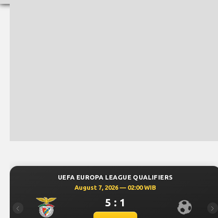
UEFA EUROPA LEAGUE QUALIFIERS
August 7, 2026 — 02:00 WIB
5 : 1
Previous
Ne